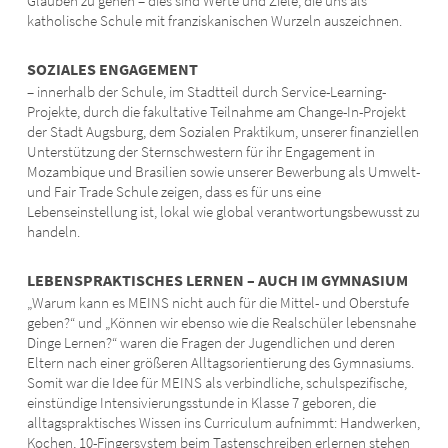
Glauben zu gehen – dies sind Werte und Ziele, die uns als
katholische Schule mit franziskanischen Wurzeln auszeichnen.
SOZIALES ENGAGEMENT
– innerhalb der Schule, im Stadtteil durch Service-Learning-
Projekte, durch die fakultative Teilnahme am Change-In-Projekt
der Stadt Augsburg, dem Sozialen Praktikum, unserer finanziellen
Unterstützung der Sternschwestern für ihr Engagement in
Mozambique und Brasilien sowie unserer Bewerbung als Umwelt-
und Fair Trade Schule zeigen, dass es für uns eine
Lebenseinstellung ist, lokal wie global verantwortungsbewusst zu
handeln.
LEBENSPRAKTISCHES LERNEN – AUCH IM GYMNASIUM
„Warum kann es MEINS nicht auch für die Mittel- und Oberstufe
geben?“ und „Können wir ebenso wie die Realschüler lebensnahe
Dinge Lernen?“ waren die Fragen der Jugendlichen und deren
Eltern nach einer größeren Alltagsorientierung des Gymnasiums.
Somit war die Idee für MEINS als verbindliche, schulspezifische,
einstündige Intensivierungsstunde in Klasse 7 geboren, die
alltagspraktisches Wissen ins Curriculum aufnimmt: Handwerken,
Kochen, 10-Fingersystem beim Tastenschreiben erlernen stehen